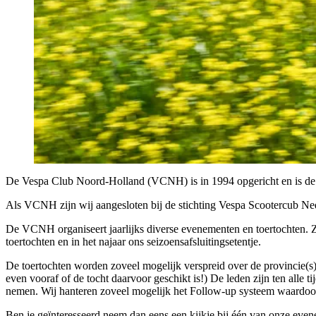
De Vespa Club Noord-Holland (VCNH) is in 1994 opgericht en is de 
Als VCNH zijn wij aangesloten bij de stichting Vespa Scootercub Nede
De VCNH organiseert jaarlijks diverse evenementen en toertochten.
toertochten en in het najaar ons seizoensafsluitingsetentje.
De toertochten worden zoveel mogelijk verspreid over de provincie(s)
even vooraf of de tocht daarvoor geschikt is!) De leden zijn ten alle 
nemen. Wij hanteren zoveel mogelijk het Follow-up systeem waardoor je
Ben je geïnteresseerd neem dan eens een kijkje bij één van onze eve