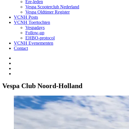
Ere-leden
Vespa Scooterclub Nederland
Vespa Oldtimer Register
VCNH Posts
VCNH Toertochten
Vespadays
Follow-up
EHBO-protocol
VCNH Evenementen
Contact
Facebook
Twitter
Instagram
E-
mail
Vespa Club Noord-Holland